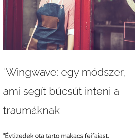
"Wingwave: egy módszer,
ami segít búcsút inteni a
traumáknak
"Évtizedek óta tartó makacs fejfájást,