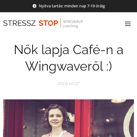
Nyitva tartás: minden nap 7-19 óráig
Nők lapja Café-n a
Wingwaveről :)
2019.10.07