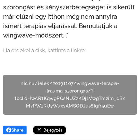
szorongást és kényszerbetegséget is sikerült
már elűzni egy itthon még nem annyira
ismert terápiás eljárással. Bemutatjuk a
wingwave-módszert..."
Ha érdekel a cikk, kattints a linkre:
nlc.hu/lelek/20191107/wingwave-terapia-
trauma-szorongas/?
fbclid=IwAR1KqwgRCsNUZzKDjLVwgTmzim_dBx
M7PW1RUyWuxsAMSQDJus8Igfr5uEw
Share